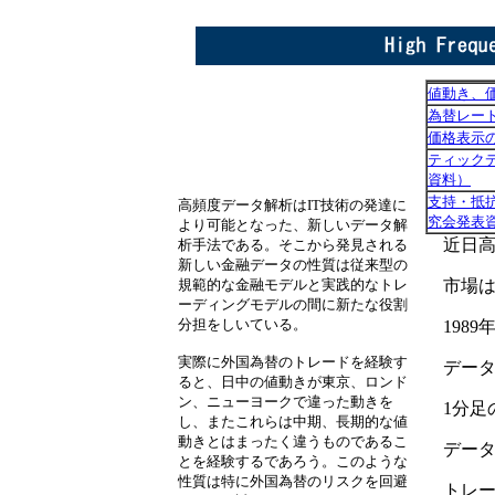
値動き、
為替レー
価格表示
ティック
資料）
支持・抵
高頻度データ解析はIT技術の発達に
究会発表
より可能となった、新しいデータ解
近日
析手法である。そこから発見される
新しい金融データの性質は従来型の
規範的な金融モデルと実践的なトレ
市場
ーディングモデルの間に新たな役割
分担をしいている。
198
実際に外国為替のトレードを経験す
デー
ると、日中の値動きが東京、ロンド
ン、ニューヨークで違った動きを
1分足
し、またこれらは中期、長期的な値
動きとはまったく違うものであるこ
データ
とを経験するであろう。このような
性質は特に外国為替のリスクを回避
トレ