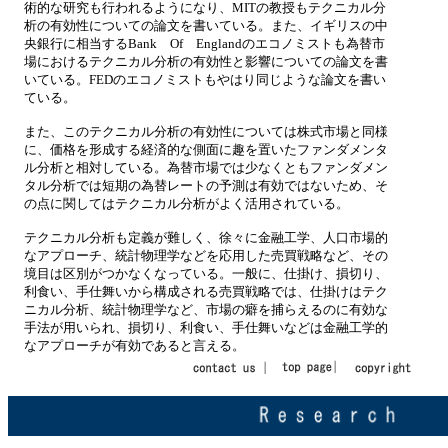
術的な研究も行われるようになり、MITの教授もテクニカル分
析の有効性についての論文を書いている。また、イギリスの中
央銀行に相当するBank Of Englandのエコノミストも為替市
場におけるテクニカル分析の有効性と影響についての論文を書
いている。FEDのエコノミストもやはり同じような論文を書い
ている。
また、このテクニカル分析の有効性については株式市場と同様
に、価格を形成する経済的な側面に趣を置いたファンダメンタ
ル分析と相対している。為替市場では少なくともファンダメン
タル分析では短期の為替レートの予測は有効ではないため、そ
の点に関してはテクニカル分析がよく活用されている。
テクニカル分析も定義が難しく、徐々に金融工学、人口市場的
なアプローチ、統計物理学などを応用した売買戦略など、その
境目は区別がつかなくなっている。一般に、仕掛け、損切り、
利食い、手仕舞いから構成される売買戦略では、仕掛けはテク
ニカル分析、統計物理学など、市場の癖を捕らえるのに有効な
手法が用いられ、損切り、利食い、手仕舞いなどは金融工学的
なアプローチが有効であると言える。