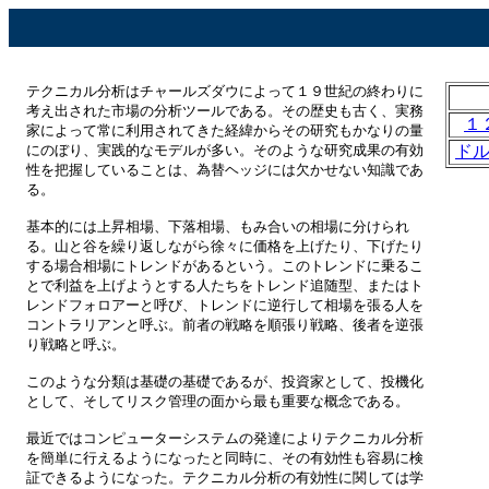
テクニカル分析はチャールズダウによって１９世紀の終わりに
考え出された市場の分析ツールである。その歴史も古く、実務
１
家によって常に利用されてきた経緯からその研究もかなりの量
にのぼり、実践的なモデルが多い。そのような研究成果の有効
ド
性を把握していることは、為替ヘッジには欠かせない知識であ
る。
基本的には上昇相場、下落相場、もみ合いの相場に分けられ
る。山と谷を繰り返しながら徐々に価格を上げたり、下げたり
する場合相場にトレンドがあるという。このトレンドに乗るこ
とで利益を上げようとする人たちをトレンド追随型、またはト
レンドフォロアーと呼び、トレンドに逆行して相場を張る人を
コントラリアンと呼ぶ。前者の戦略を順張り戦略、後者を逆張
り戦略と呼ぶ。
このような分類は基礎の基礎であるが、投資家として、投機化
として、そしてリスク管理の面から最も重要な概念である。
最近ではコンピューターシステムの発達によりテクニカル分析
を簡単に行えるようになったと同時に、その有効性も容易に検
証できるようになった。テクニカル分析の有効性に関しては学