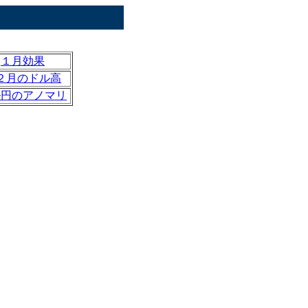
１月効果
２月のドル高
ル円のアノマリ